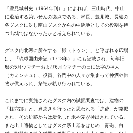
『豊見城村史（1964年刊）』によれば、三山時代、中山
に退治する第いせんの拠点である、瀬長、豊見城、長嶺の
各グスクに対し南山グスクからの中継地としての役割を持
つ出城ではなかったかと考えられている。
グスク内北河に所在する「殿（トゥン）」と呼ばれる広場
は、『琉球国由来記（1713年）』にも記載され、毎年旧
暦の5月ウマチーおよび6月ウマチーの日には字の神人
（カミンチュ）、役員、各門中の人々が集まって神酒や供
物が供えられ、祭祀が執り行われている。
これまでに実施されたグスク内の試掘調査では、建物の
「柱穴跡」と、煮炊きを行ったと思われる「炉跡」が発掘
され、その炉跡からは炭化した米や麦が検出されている。
また出土遺物としてはグスク系土器をはじめ、青磁、白