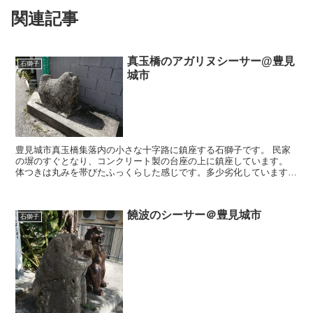
関連記事
真玉橋のアガリヌシーサー@豊見
石獅子
城市
豊見城市真玉橋集落内の小さな十字路に鎮座する石獅子です。 民家
の塀のすぐとなり、コンクリート製の台座の上に鎮座しています。
体つきは丸みを帯びたふっくらした感じです。多少劣化しています
が、顔立ちも確認できます。 石獅子のすぐ後ろに豊見城市教...
饒波のシーサー＠豊見城市
石獅子