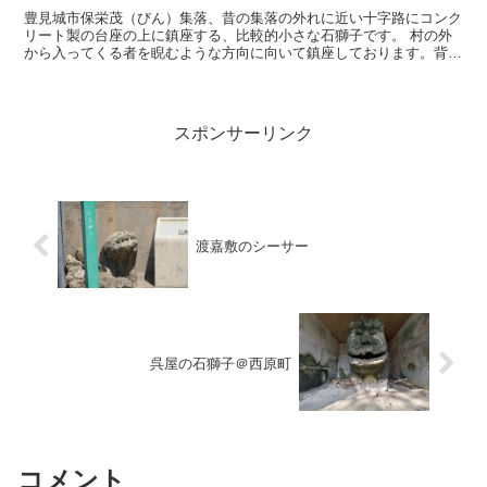
豊見城市保栄茂（びん）集落、昔の集落の外れに近い十字路にコンク
リート製の台座の上に鎮座する、比較的小さな石獅子です。 村の外
から入ってくる者を睨むような方向に向いて鎮座しております。背後
には民家のコンクリートブロックの壁です。向かって右側に...
スポンサーリンク
渡嘉敷のシーサー
呉屋の石獅子＠西原町
コメント