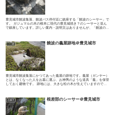
豊見城市饒波集落、饒波バス停付近に鎮座する「饒波のシーサー」で
す。 ガジュマルの木の根本に現代の豊見城焼き？のシーサーと並ん
で鎮座しています。詳しい案内・說明文はありませんが、「饒波のシ
ーサー」と、書かれた緑色のポールが建っています。 右目...
饒波の龕屋跡地＠豊見城市
〇〇跡
豊見城市饒波集落にかつてあった龕屋の跡地です。龕屋（ガンヤー）
とは、なくなった人をお墓に運ぶ、お神輿のような道具「龕」を保管
しておく建物です。 跡地には、大きな松の木が生えていますので、
その松の木を目印にすれば、すぐに到達します。 案内文に...
根差部のシーサー＠豊見城市
石獅子