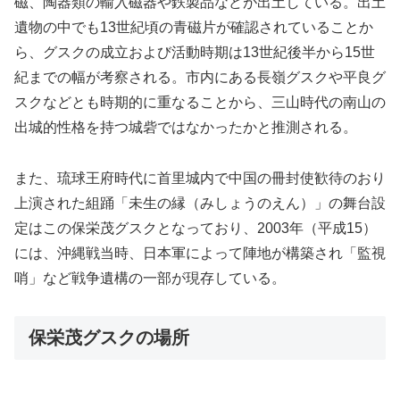
磁、陶器類の輸入磁器や鉄製品などが出土している。出土
遺物の中でも13世紀頃の青磁片が確認されていることか
ら、グスクの成立および活動時期は13世紀後半から15世
紀までの幅が考察される。市内にある長嶺グスクや平良グ
スクなどとも時期的に重なることから、三山時代の南山の
出城的性格を持つ城砦ではなかったかと推測される。
また、琉球王府時代に首里城内で中国の冊封使歓待のおり
上演された組踊「未生の縁（みしょうのえん）」の舞台設
定はこの保栄茂グスクとなっており、2003年（平成15）
には、沖縄戦当時、日本軍によって陣地が構築され「監視
哨」など戦争遺構の一部が現存している。
保栄茂グスクの場所