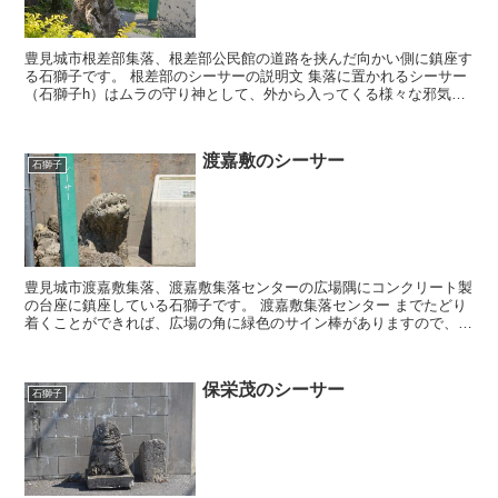
豊見城市根差部集落、根差部公民館の道路を挟んだ向かい側に鎮座す
る石獅子です。 根差部のシーサーの説明文 集落に置かれるシーサー
（石獅子h）はムラの守り神として、外から入ってくる様々な邪気を
跳ね返すために据えられ、その災厄をもたらすとされる対...
渡嘉敷のシーサー
石獅子
豊見城市渡嘉敷集落、渡嘉敷集落センターの広場隅にコンクリート製
の台座に鎮座している石獅子です。 渡嘉敷集落センター までたどり
着くことができれば、広場の角に緑色のサイン棒がありますので、す
ぐに発見できると思います。 石獅子はかなり劣化してお...
保栄茂のシーサー
石獅子