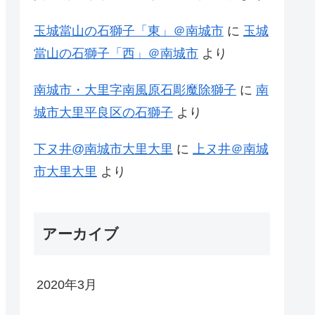
玉城當山の石獅子「東」＠南城市
に
玉城
當山の石獅子「西」＠南城市
より
南城市・大里字南風原石彫魔除獅子
に
南
城市大里平良区の石獅子
より
下ヌ井@南城市大里大里
に
上ヌ井＠南城
市大里大里
より
アーカイブ
2020年3月