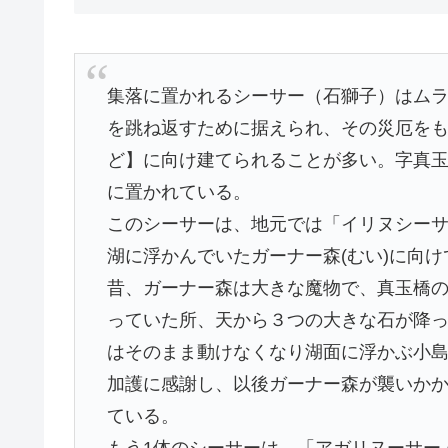
集落に置かれるシーサー（石獅子）はム
を跳ね返すために据えられ、その災厄をも
ど】に向け建てられることが多い。字真
に置かれている。
このシーサーは、地元では「イリヌシー
湖に浮かんでいたガーナー森(むい)に向
昔、ガーナー森は大きな魔物で、真玉橋
っていた所、天から３つの大きな石が降
はそのまま動けなくなり湖面に浮かぶ小
加護に感謝し、以後ガーナー森が襲いか
ている。
もう1体のシーサーは、「アガリヌーサー