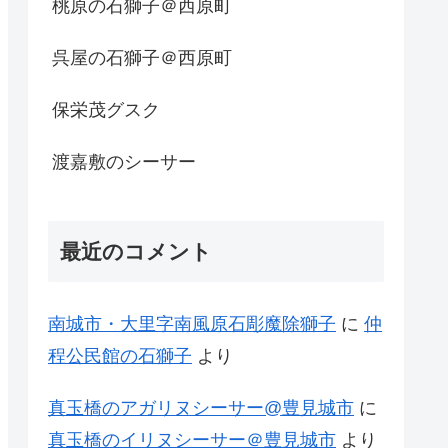
桃原の石獅子＠西原町
呉屋の石獅子＠西原町
保栄茂グスク
渡嘉敷のシーサー
最近のコメント
南城市・大里字南風原石彫魔除獅子
に
仲
程公民館の石獅子
より
真玉橋のアガリヌシーサー@豊見城市
に
真玉橋のイリヌシーサー＠豊見城市
より