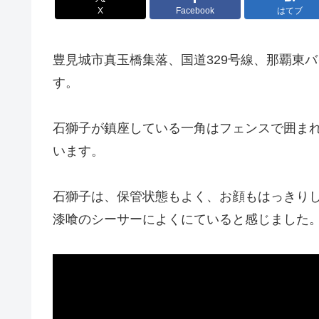
X
Facebook
はてブ
豊見城市真玉橋集落、国道329号線、那覇東
す。
石獅子が鎮座している一角はフェンスで囲ま
います。
石獅子は、保管状態もよく、お顔もはっきり
漆喰のシーサーによくにていると感じました